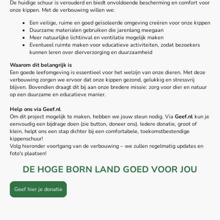
De huidige schuur is verouderd en biedt onvoldoende bescherming en comfort voor
onze kippen. Met de verbouwing willen we:
Een veilige, ruime en goed geïsoleerde omgeving creëren voor onze kippen
Duurzame materialen gebruiken die jarenlang meegaan
Meer natuurlijke lichtinval en ventilatie mogelijk maken
Eventueel ruimte maken voor educatieve activiteiten, zodat bezoekers
kunnen leren over dierverzorging en duurzaamheid
Waarom dit belangrijk is
Een goede leefomgeving is essentieel voor het welzijn van onze dieren. Met deze
verbouwing zorgen we ervoor dat onze kippen gezond, gelukkig en stressvrij
blijven. Bovendien draagt dit bij aan onze bredere missie: zorg voor dier en natuur
op een duurzame en educatieve manier.
Help ons via Geef.nl
Om dit project mogelijk te maken, hebben we jouw steun nodig. Via
Geef.nl
kun je
eenvoudig een bijdrage doen (zie button, doneer ons). Iedere donatie, groot of
klein, helpt ons een stap dichter bij een comfortabele, toekomstbestendige
kippenschuur!
Volg hieronder voortgang van de verbouwing – we zullen regelmatig updates en
foto's plaatsen!
DE HOGE BORN LAND GOED VOOR JOU
Geef hier je donatie